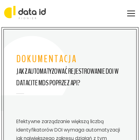
STRONA GŁÓWNA
AKTUALNOŚCI
DOKUMENTACJA
DOKUMENTACJA
JAK ZAUTOMATYZOWAĆ REJESTROWANIE DOI W
KONTAKT
DATACITE MDS POPRZEZ API?
Efektywne zarządzanie większą liczbą
identyfikatorów DOI wymaga automatyzacji
jak największego zakresu działań z tym