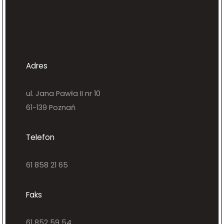
Adres
ul. Jana Pawła II nr 10
61-139 Poznań
Telefon
61 858 21 65
Faks
61 852 59 54