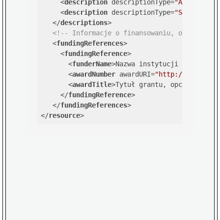
<
description
descriptionType
=
"Abstract"
>
<
description
descriptionType
=
"SeriesInfo
</
descriptions
>
<!-- Informacje o finansowaniu, opcjonalne
<
fundingReferences
>
<
fundingReference
>
<
funderName
>
Nazwa instytucji finansuja
<
awardNumber
awardURI
=
"http://adres.st
<
awardTitle
>
Tytuł grantu, opcjonalnie
<
</
fundingReference
>
</
fundingReferences
>
</
resource
>