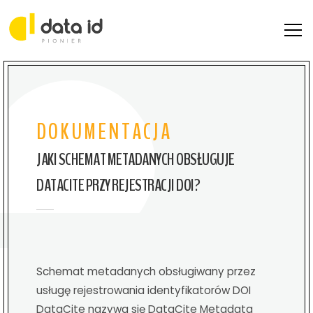
STRONA GŁÓWNA
AKTUALNOŚCI
DOKUMENTACJA
DOKUMENTACJA
JAKI SCHEMAT METADANYCH OBSŁUGUJE
KONTAKT
DATACITE PRZY REJESTRACJI DOI?
Schemat metadanych obsługiwany przez
usługę rejestrowania identyfikatorów DOI
DataCite nazywa się DataCite Metadata