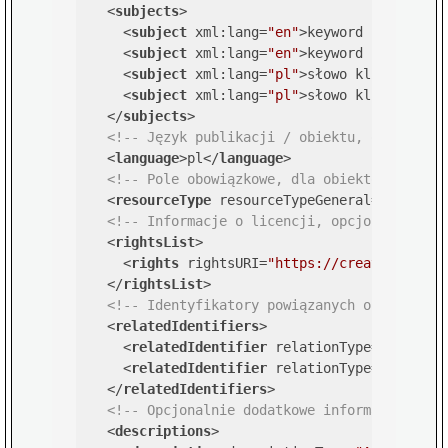
<
subjects
>
<
subject
xml:lang
=
"en"
>
keyword 1
</
subjec
<
subject
xml:lang
=
"en"
>
keyword 2
</
subjec
<
subject
xml:lang
=
"pl"
>
słowo kluczowe 1
<
<
subject
xml:lang
=
"pl"
>
słowo kluczowe 2
<
</
subjects
>
<!-- Język publikacji / obiektu, opcjonaln
<
language
>
pl
</
language
>
<!-- Pole obowiązkowe, dla obiektów teksto
<
resourceType
resourceTypeGeneral
=
"Text"
>
J
<!-- Informacje o licencji, opcjonalnie --
<
rightsList
>
<
rights
rightsURI
=
"https://creativecommo
</
rightsList
>
<!-- Identyfikatory powiązanych obiektów, 
<
relatedIdentifiers
>
<
relatedIdentifier
relationType
=
"Cites"
<
relatedIdentifier
relationType
=
"Describ
</
relatedIdentifiers
>
<!-- Opcjonalnie dodatkowe informacje opis
<
descriptions
>