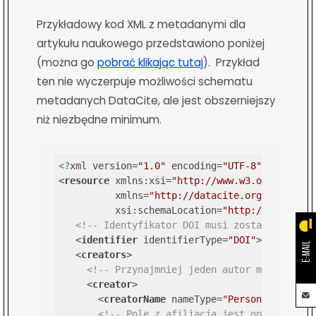
Przykładowy kod XML z metadanymi dla
artykułu naukowego przedstawiono poniżej
(można go
pobrać klikając tutaj
). Przykład
ten nie wyczerpuje możliwości schematu
metadanych DataCite, ale jest obszerniejszy
niż niezbędne minimum.
<?
xml version=
"1.0"
 encoding=
"UTF-8"
?>
<
resource
xmlns:xsi
=
"http://www.w3.org/2001/X
xmlns
=
"http://datacite.org/schema/k
xsi:schemaLocation
=
"http://datacite
<!-- Identyfikator DOI musi zostać podany 
<
identifier
identifierType
=
"DOI"
>
10.5072/p
E-MAIL
<
creators
>
<!-- Przynajmniej jeden autor musi zosta
<
creator
>
<
creatorName
nameType
=
"Personal"
>
Nazwi
<!-- Pole z afiliacją jest opcjonalne 