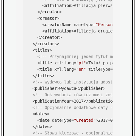
<
affiliation
>
Afiliacja pierwszego auto
</
creator
>
<
creator
>
<
creatorName
nameType
=
"Personal"
>
Nazwi
<
affiliation
>
Afiliacja drugiego autora
</
creator
>
</
creators
>
<
titles
>
<!-- Przynajmniej jeden tytuł musi zosta
<
title
xml:lang
=
"pl"
>
Tytuł po polsku
</
ti
<
title
xml:lang
=
"en"
titleType
=
"Translat
</
titles
>
<!-- Wydawca lub instytucja udostępniająca
<
publisher
>
Wydawca
</
publisher
>
<!-- Rok wydania również musi zostać podan
<
publicationYear
>
2017
</
publicationYear
>
<!-- Opcjonalnie dodatkowe daty -->
<
dates
>
<
date
dateType
=
"Created"
>
2017-03-23
</
dat
</
dates
>
<!-- Słowa kluczowe - opcjonalnie -->