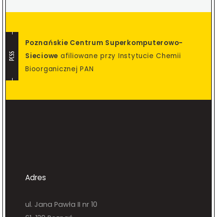
Poznańskie Centrum Superkomputerowo-
PCSS
Sieciowe
afiliowane przy Instytucie Chemii
Bioorganicznej PAN
Adres
ul. Jana Pawła II nr 10