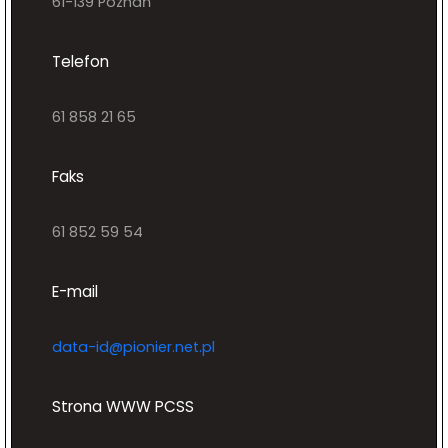
61-139 Poznań
Telefon
61 858 21 65
Faks
61 852 59 54
E-mail
data-id@pionier.net.pl
Strona WWW PCSS